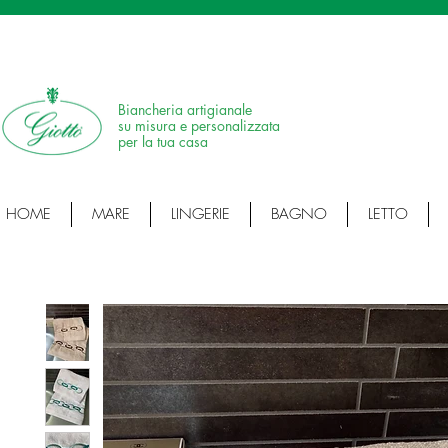
SPEDIZIONE IN 24H • 100% MADE IN ITALY • ARTICOLI ARTIGIANALI • ARTI
Biancheria artigianale
su misura e personalizzata
per la tua casa
HOME
MARE
LINGERIE
BAGNO
LETTO