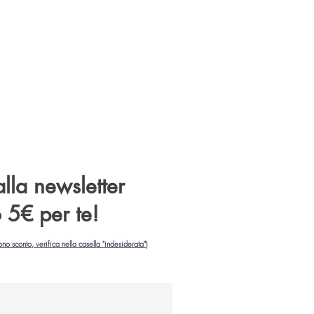
 alla newsletter
o 5€ per te!
ono sconto, verifica nella casella "indesiderata")