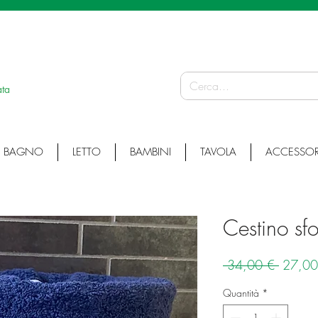
 ARTICOLI ARTIGIANALI • ARTICOLI PERSONALIZZATI • ARTICOLI SU MISURA
ata
BAGNO
LETTO
BAMBINI
TAVOLA
ACCESSOR
Cestino sfo
Prezzo
 34,00 € 
27,00
regolar
Quantità
*