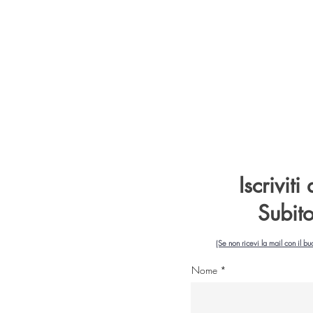
 ALLA NEWSLETTER PER RICEVERE SUBITO
O DA 5€ PER IL TUO PRIMO ORDINE!
Iscriviti
Subit
(Se non ricevi la mail con il bu
Nome