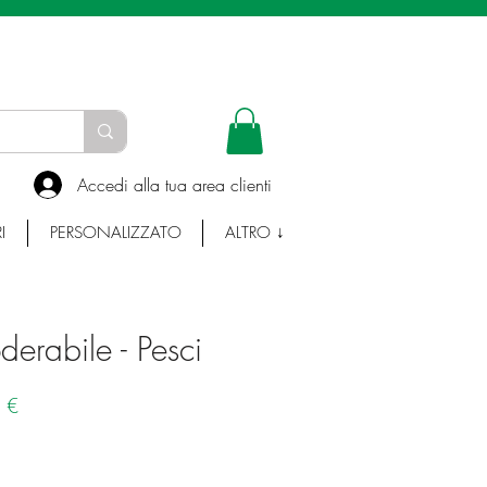
INFO E WHATSAPP:
335-7383753
Accedi alla tua area clienti
I
PERSONALIZZATO
ALTRO ↓
derabile - Pesci
Prezzo
 €
e
scontato