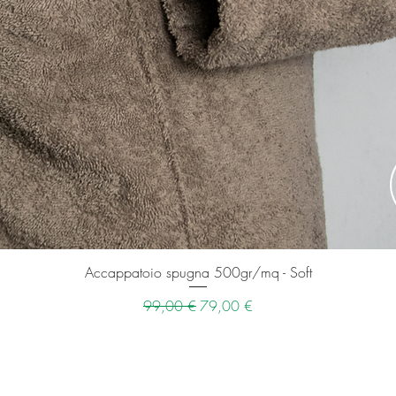
Vista rapida
Accappatoio spugna 500gr/mq - Soft
Prezzo regolare
Prezzo scontato
99,00 €
79,00 €