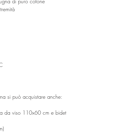
pugna di puro cotone
tremità
°C
gna si può acquistare anche:
ta da viso 110x60 cm e bidet
m)