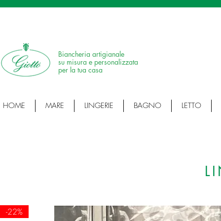
SPEDIZIONE IN 24H • 100% MADE IN ITALY • ARTICOLI ARTIGIANALI • ARTI
Biancheria artigianale
su misura e personalizzata
per la tua casa
HOME
MARE
LINGERIE
BAGNO
LETTO
L
-22%