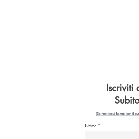
 ALLA NEWSLETTER PER RICEVERE SUBITO
O DA 5€ PER IL TUO PRIMO ORDINE!
Iscriviti
Subit
(Se non ricevi la mail con il bu
Nome