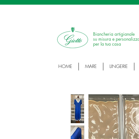
SPEDIZIONE IN 24H • 100% MADE IN ITALY •
Biancheria artigianale
su misura e personalizz
per la tua casa
HOME
MARE
LINGERIE