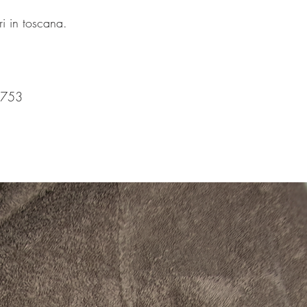
ri in toscana.
t
3753