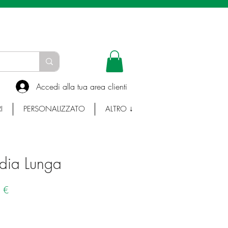
INFO E WHATSAPP:
335-7383753
Accedi alla tua area clienti
I
PERSONALIZZATO
ALTRO ↓
idia Lunga
Prezzo
 €
e
scontato