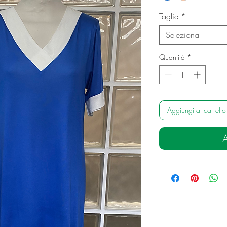
Taglia
*
Seleziona
Quantità
*
Aggiungi al carrello
A