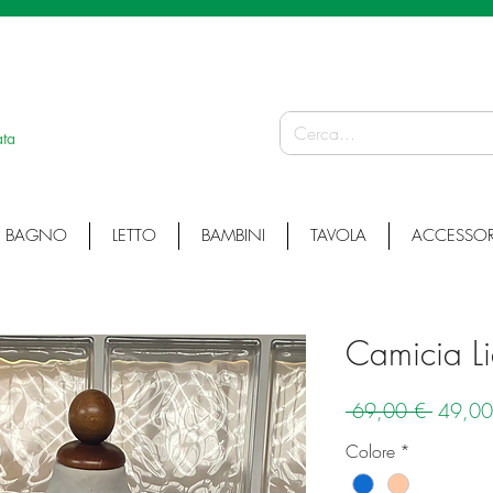
 ARTICOLI ARTIGIANALI • ARTICOLI PERSONALIZZATI • ARTICOLI SU MISURA
ata
BAGNO
LETTO
BAMBINI
TAVOLA
ACCESSOR
Camicia L
Prezzo
 69,00 € 
49,00
regolar
Colore
*