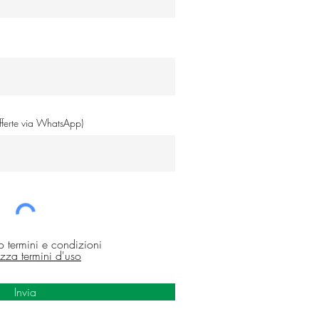
offerte via WhatsApp)
o termini e condizioni
izza termini d'uso
Invia