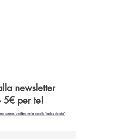
 alla newsletter
o 5€ per te!
ono sconto, verifica nella casella "indesiderata")