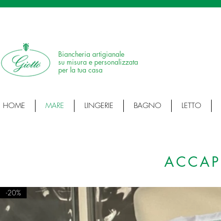
SPEDIZIONE IN 24H • 100% MADE IN ITALY • ARTICOLI ARTIGIANALI • ARTI
Biancheria artigianale
su misura e personalizzata
per la tua casa
HOME
MARE
LINGERIE
BAGNO
LETTO
ACCAP
-20%