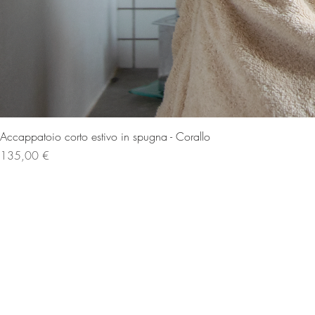
Accappatoio corto estivo in spugna - Corallo
Prezzo
135,00 €
ISCRIVITI ALLA NEWSLETTE
UN BUONO DA 5€ PER IL