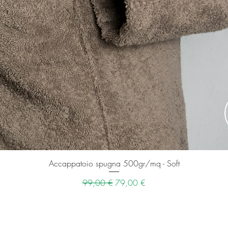
Vista rapida
Accappatoio spugna 500gr/mq - Soft
Prezzo regolare
Prezzo scontato
99,00 €
79,00 €