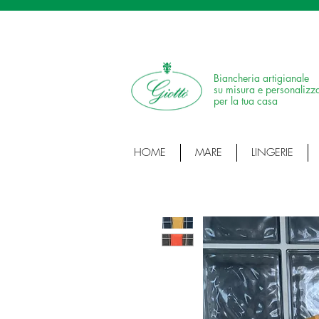
SPEDIZIONE IN 24H • 100% MADE IN ITALY •
Biancheria artigianale
su misura e personalizz
per la tua casa
HOME
MARE
LINGERIE