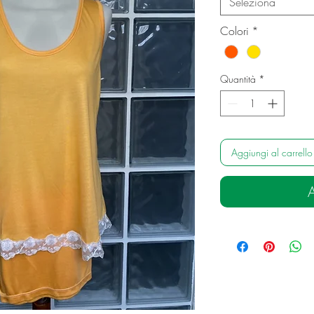
Seleziona
Colori
*
Quantità
*
Aggiungi al carrello
A