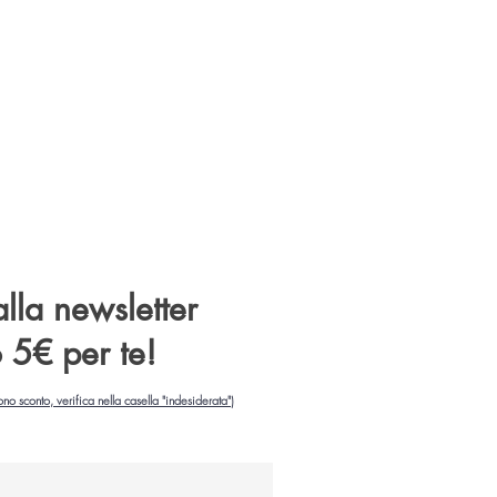
 alla newsletter
o 5€ per te!
ono sconto, verifica nella casella "indesiderata")