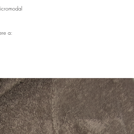
Micromodal
vere a: