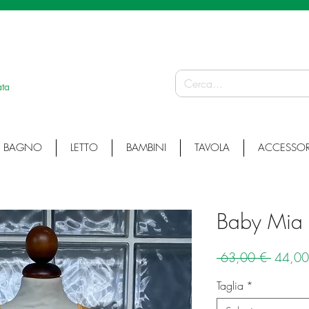
 ARTICOLI ARTIGIANALI • ARTICOLI PERSONALIZZATI • ARTICOLI SU MISURA
ata
BAGNO
LETTO
BAMBINI
TAVOLA
ACCESSOR
Baby Mia
Prezzo
 63,00 € 
44,00
regolar
Taglia
*