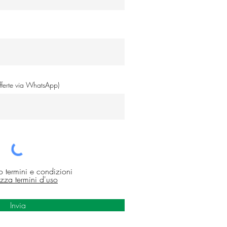
offerte via WhatsApp)
o termini e condizioni
izza termini d'uso
Invia