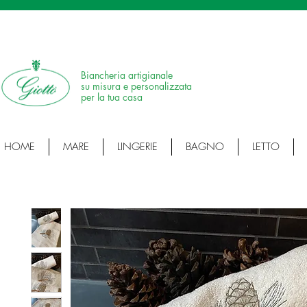
SPEDIZIONE IN 24H • 100% MADE IN ITALY • ARTICOLI ARTIGIANALI • ARTI
Biancheria artigianale
su misura e personalizzata
per la tua casa
HOME
MARE
LINGERIE
BAGNO
LETTO