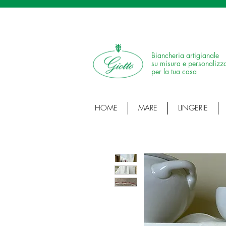
SPEDIZIONE IN 24H • 100% MADE IN ITALY •
Biancheria artigianale
su misura e personalizz
per la tua casa
HOME
MARE
LINGERIE