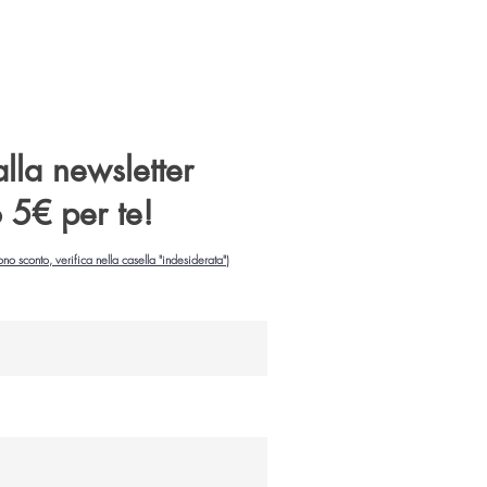
 alla newsletter
o 5€ per te!
ono sconto, verifica nella casella "indesiderata")