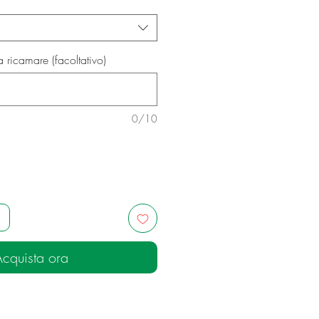
a ricamare (facoltativo)
0/10
cquista ora