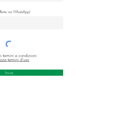
offerte via WhatsApp)
o termini e condizioni
izza termini d'uso
Invia