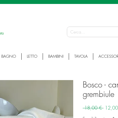
 ARTICOLI ARTIGIANALI • ARTICOLI PERSONALIZZATI • ARTICOLI SU MISURA
ata
BAGNO
LETTO
BAMBINI
TAVOLA
ACCESSOR
Bosco - ca
grembiule
Prezzo
 18,00 € 
12,00
regolar