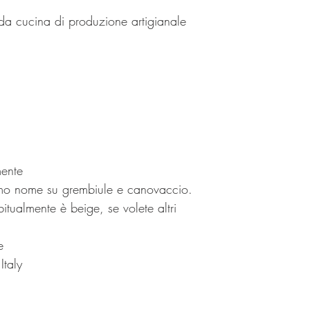
 da cucina di produzione artigianale
mente
o nome su grembiule e canovaccio.
bitualmente è beige, se volete altri
e
Italy