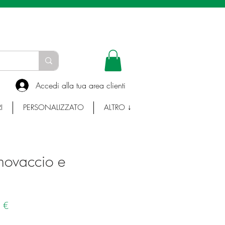
INFO E WHATSAPP:
335-7383753
Accedi alla tua area clienti
I
PERSONALIZZATO
ALTRO ↓
novaccio e
Prezzo
 €
e
scontato