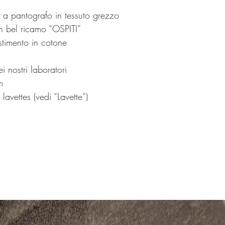
o a pantografo in tessuto grezzo
n bel ricamo “OSPITI”
estimento in cotone
i nostri laboratori
m
lavettes (vedi “Lavette”)