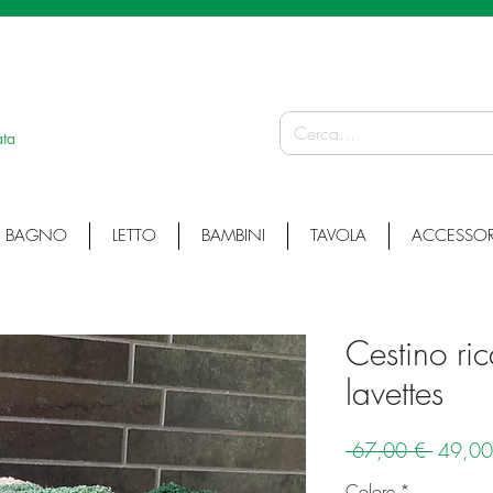
 ARTICOLI ARTIGIANALI • ARTICOLI PERSONALIZZATI • ARTICOLI SU MISURA
ata
BAGNO
LETTO
BAMBINI
TAVOLA
ACCESSOR
Cestino ri
lavettes
Prezzo
 67,00 € 
49,00
regolar
Colore
*