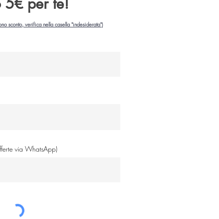
o 5€ per te!
ono sconto, verifica nella casella "indesiderata")
offerte via WhatsApp)