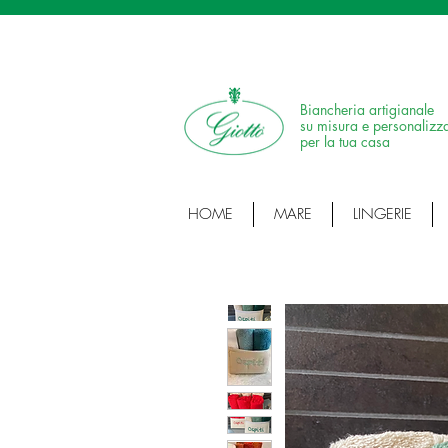
SPEDIZIONE IN 24H • 100% MADE IN ITALY •
Biancheria artigianale
su misura e personalizz
per la tua casa
HOME
MARE
LINGERIE