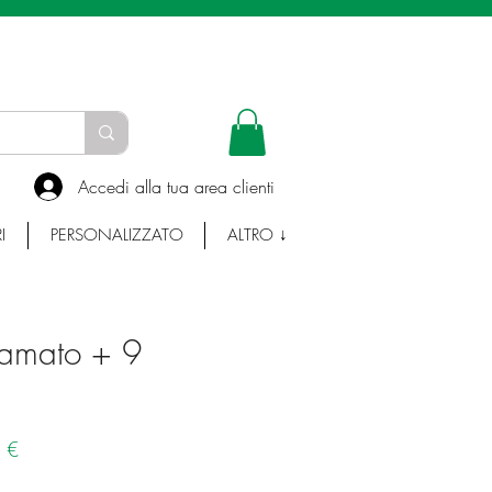
INFO E WHATSAPP:
335-7383753
Accedi alla tua area clienti
I
PERSONALIZZATO
ALTRO ↓
camato + 9
Prezzo
 €
e
scontato