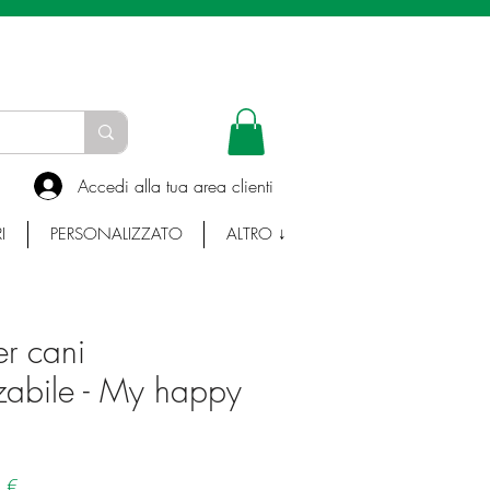
INFO E WHATSAPP:
335-7383753
Accedi alla tua area clienti
I
PERSONALIZZATO
ALTRO ↓
r cani
zabile - My happy
Prezzo
 €