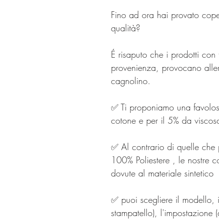
Fino ad ora hai provato cope
qualità?
É risaputo che i prodotti con
provenienza, provocano allerg
cagnolino.
✅ Ti proponiamo una favolos
cotone e per il 5% da viscos
✅ Al contrario di quelle che
100% Poliestere , le nostre co
dovute al materiale sintetico
✅ puoi scegliere il modello, i
stampatello), l'impostazione (d