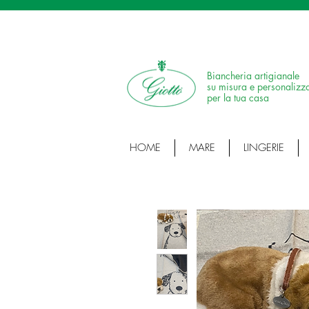
SPEDIZIONE IN 24H • 100% MADE IN ITALY •
Biancheria artigianale
su misura e personalizz
per la tua casa
HOME
MARE
LINGERIE