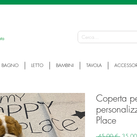
 ARTICOLI ARTIGIANALI • ARTICOLI PERSONALIZZATI • ARTICOLI SU MISURA
ata
BAGNO
LETTO
BAMBINI
TAVOLA
ACCESSOR
Coperta pe
personaliz
Place
Prezzo
 45,00 € 
35,00