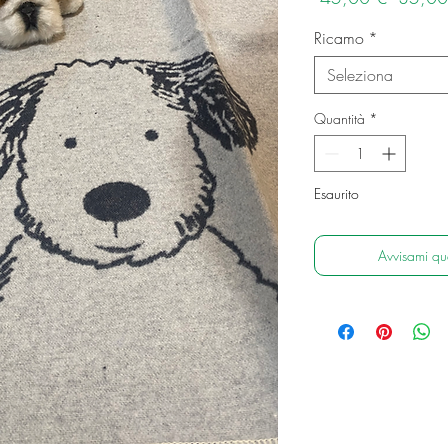
regolar
Ricamo
*
Seleziona
Quantità
*
Esaurito
Avvisami qu