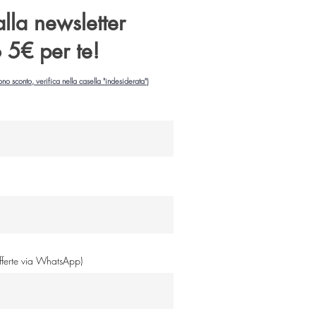
 alla newsletter
o 5€ per te!
ono sconto, verifica nella casella "indesiderata")
offerte via WhatsApp)